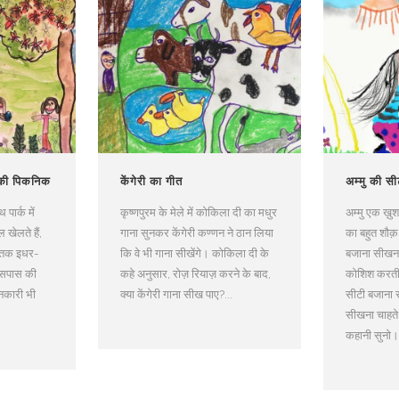
 की पिकनिक
केंगेरी का गीत
अम्मु की सी
पार्क में
कृष्णपुरम के मेले में कोकिला दी का मधुर
अम्मु एक ख़ु
 खेलते हैं,
गाना सुनकर केंगेरी कण्णन ने ठान लिया
का बहुत शौक
े तक इधर-
कि वे भी गाना सीखेंगे। कोकिला दी के
बजाना सीखना 
आसपास की
कहे अनुसार, रोज़ रियाज़ करने के बाद,
कोशिश करती 
ानकारी भी
क्या केंगेरी गाना सीख पाए?...
सीटी बजाना 
सीखना चाहते
कहानी सुनो।.